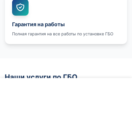
Гарантия на работы
Полная гарантия на все работы по установке ГБО
Наши услуги по ГБО
Позвонить по ГБО
Deglava Autocentrs
был
#1 по установке ГБО в
Латвии
. Наши опытные мастера установили
тысячи газовых систем на протяжении
десятилетий, и мы продолжаем предлагать услуги
установки ГБО
высочайшего качества в Риге. Этот
многолетний опыт с газовым оборудованием