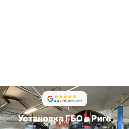
4.4
•
185
отзывов
Установка ГБО в Риге