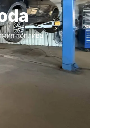
oda
омия топлива