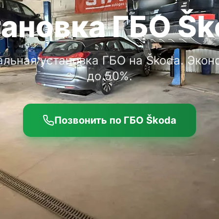
тановка ГБО Šk
льная установка ГБО на Škoda. Экон
до 50%.
Позвонить по ГБО Škoda