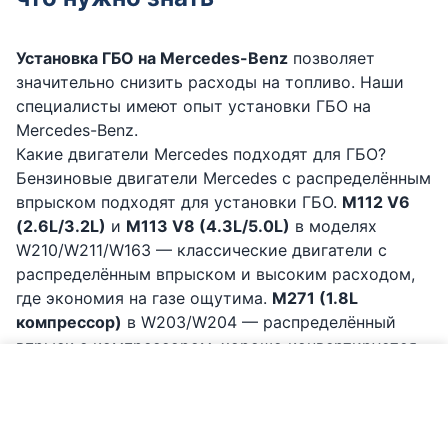
Установка ГБО на Mercedes-Benz
позволяет
значительно снизить расходы на топливо. Наши
специалисты имеют опыт установки ГБО на
Mercedes-Benz.
Какие двигатели Mercedes подходят для ГБО?
Бензиновые двигатели Mercedes с распределённым
впрыском подходят для установки ГБО.
M112 V6
(2.6L/3.2L)
и
M113 V8 (4.3L/5.0L)
в моделях
W210/W211/W163 — классические двигатели с
распределённым впрыском и высоким расходом,
где экономия на газе ощутима.
M271 (1.8L
компрессор)
в W203/W204 — распределённый
впрыск с компрессором, хорошо конвертируется.
Не рекомендуются:
M274/M276 и новее с
Позвонить по ГБО Mercedes-Benz
непосредственным впрыском — возможно только
с дорогими системами 6-го поколения. Двигатели
AMG — сложная конфигурация, экономически не