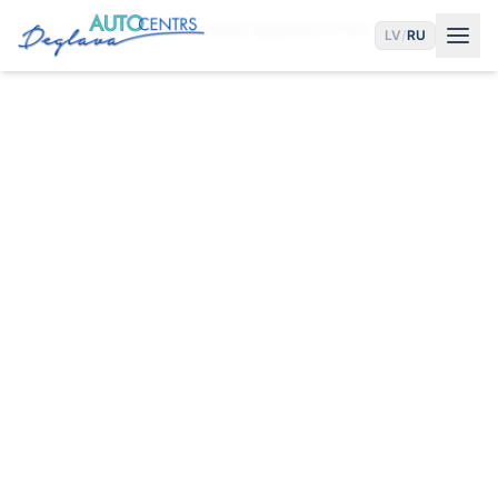
Главная
Услуги
Установка Фаркопа в Риге
LV
/
RU