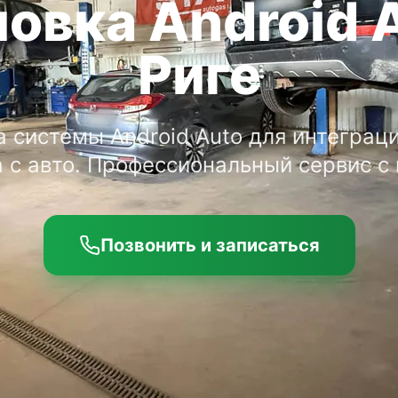
овка Android 
Риге
а системы Android Auto для интеграци
 с авто. Профессиональный сервис с 
Позвонить и записаться