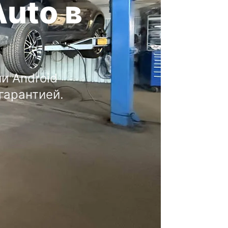
Auto в
и Android
гарантией.