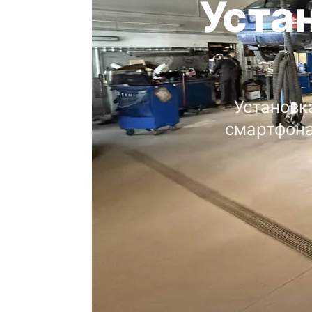
Устан
Установк
смартфона