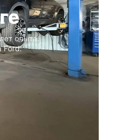
ге
лет опыта.
 Ford.