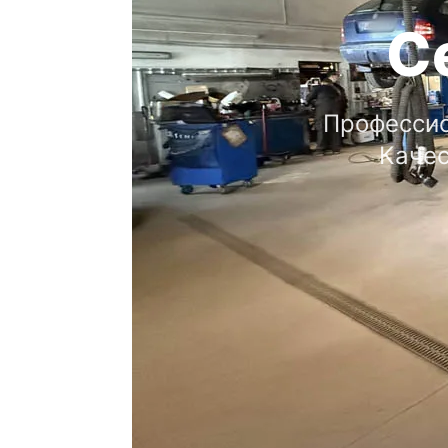
С
Профессио
Качес