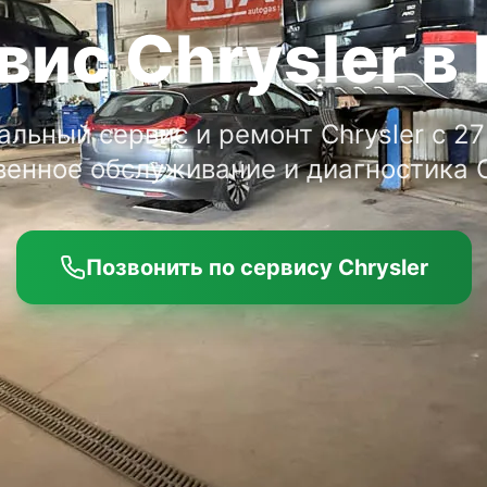
вис Chrysler в 
льный сервис и ремонт Chrysler с 27
енное обслуживание и диагностика C
Позвонить по сервису Chrysler