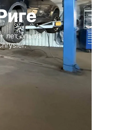
Риге
+ лет опыта.
hrysler.