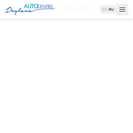
Главная
Услуги
Ремонт Парктроников в Риге
LV
/
RU