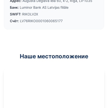
Адрес
:
Augusta Deglava iela 60, k-2, Rīga, LV-1035
Банк
:
Luminor Bank AS Latvijas filiāle
SWIFT:
RIKOLV2X
Счёт
:
LV76RIKO0001060065177
Наше местоположение