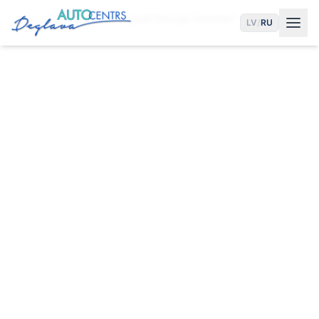
Главная
Услуги
Большой Расход Топлива?
LV
/
RU