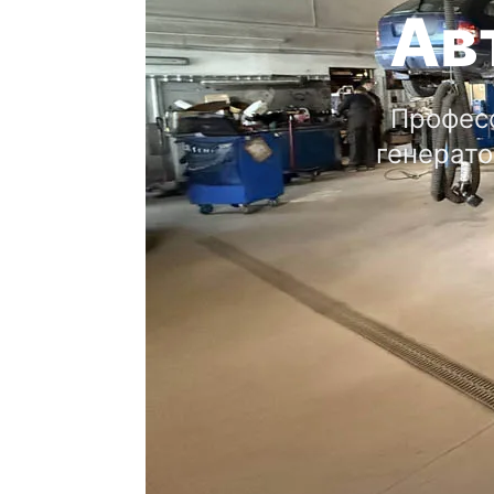
Ав
Професс
генерат