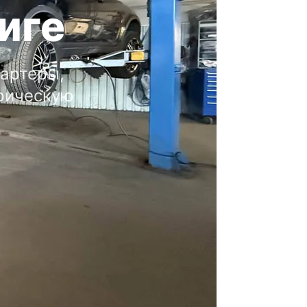
иге
тартеры,
рическую