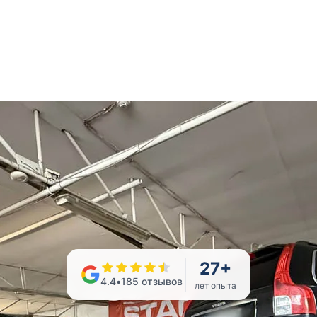
27
+
4.4
•
185
отзывов
лет опыта