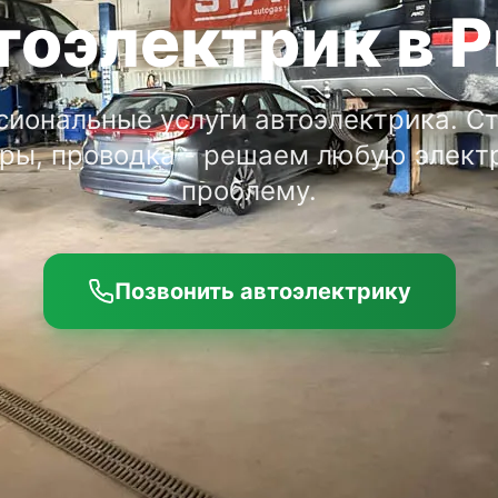
тоэлектрик в Р
иональные услуги автоэлектрика. С
оры, проводка - решаем любую элект
проблему.
Позвонить автоэлектрику