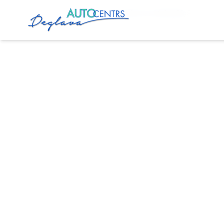
Sākums
Pakalpojumi
Zobsiksnas Maiņa Rīgā