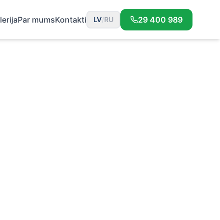
lerija
Par mums
Kontakti
29 400 989
LV
/
RU