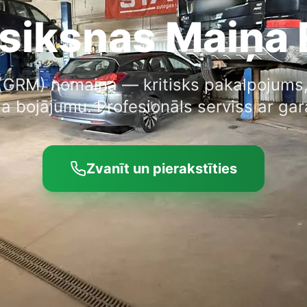
siksnas Maiņa 
(GRM) nomaiņa — kritisks pakalpojums, 
ja bojājumu. Profesionāls serviss ar gara
Zvanīt un pierakstīties