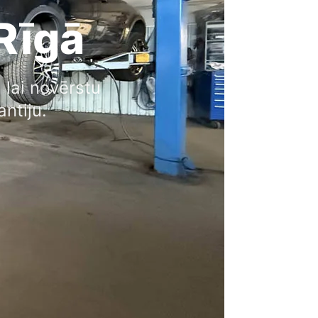
Rīgā
lai novērstu
ntiju.