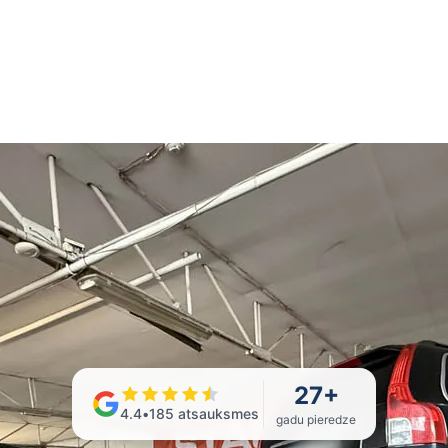
27
+
4.4
•
185
atsauksmes
gadu pieredze