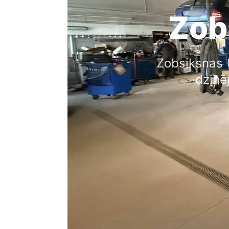
Zob
Zobsiksnas 
dzinē