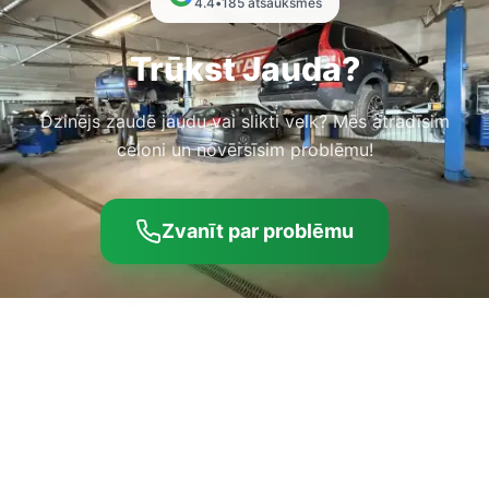
4.4
•
185
atsauksmes
Trūkst Jauda?
Dzinējs zaudē jaudu vai slikti velk? Mēs atradīsim
cēloni un novērsīsim problēmu!
Zvanīt par problēmu