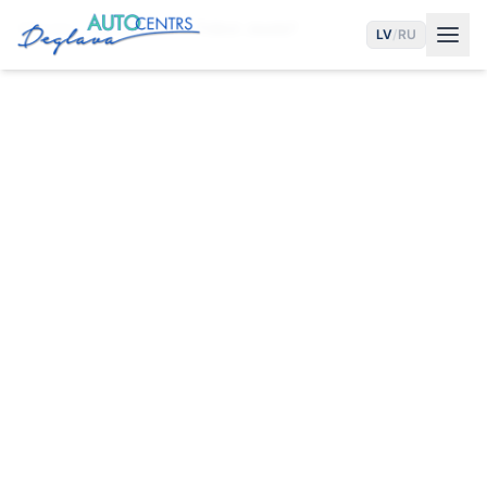
Sākums
Pakalpojumi
Trūkst Jauda?
LV
/
RU