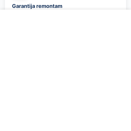
Garantija remontam
Visi darbi ar garantiju
Zvanīt par problēmu
Godīgas cenas
Cena tiek saskaņota iepriekš
Trūkst Jauda - ko darīt?