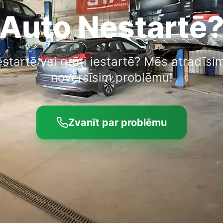
Auto Nestartē
startē vai grūti iestartē? Mēs atradīsi
novērsīsim problēmu!
Zvanīt par problēmu