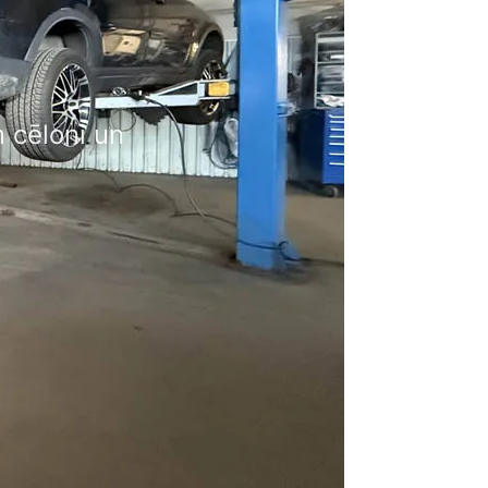
?
m cēloni un