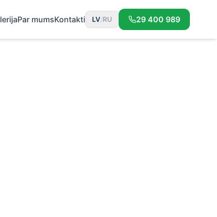
lerija
Par mums
Kontakti
29 400 989
LV
/
RU