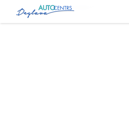
Sākums
Pakalpojumi
Auto Nestartē?