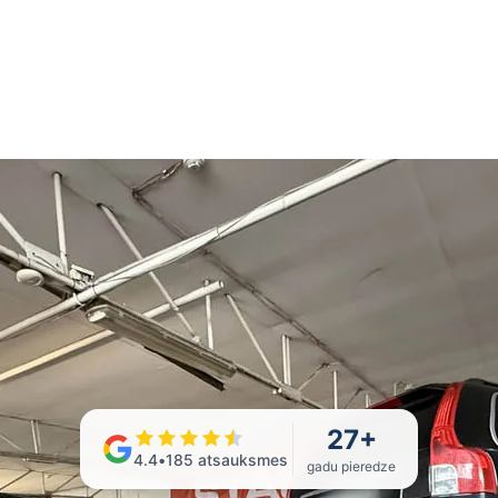
27
+
4.4
•
185
atsauksmes
gadu pieredze