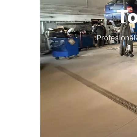
To
Profesionāl