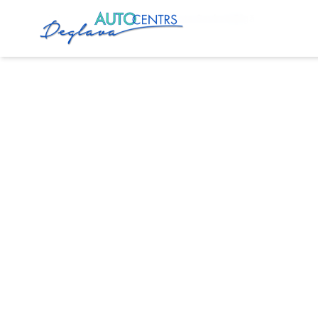
Sākums
Pakalpojumi
Toyota Savirze Rīgā