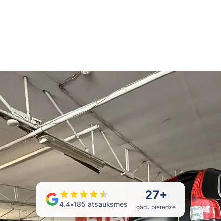
27
+
4.4
•
185
atsauksmes
gadu pieredze