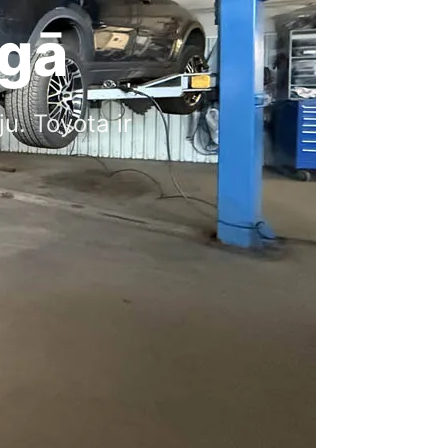
īgā
u. Toyota ir