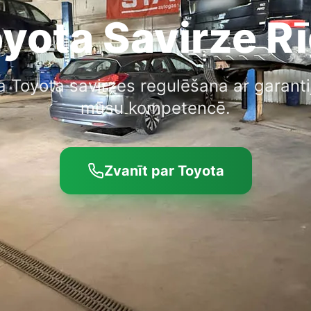
yota Savirze R
a Toyota savirzes regulēšana ar garantij
mūsu kompetencē.
Zvanīt par Toyota