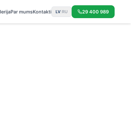
lerija
Par mums
Kontakti
29 400 989
LV
/
RU