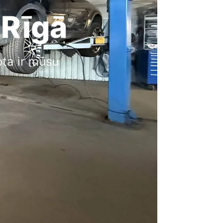
 Rīgā
ota ir mūsu