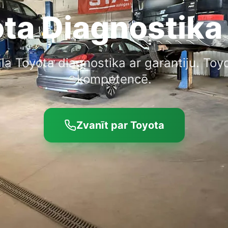
ta Diagnostika
la Toyota diagnostika ar garantiju. Toy
kompetencē.
Zvanīt par Toyota