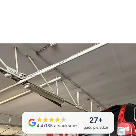
27
+
4.4
•
185
atsauksmes
gadu pieredze