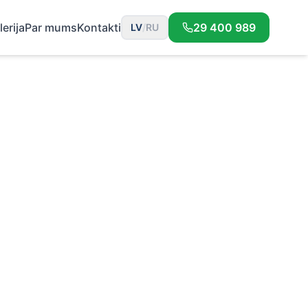
lerija
Par mums
Kontakti
29 400 989
LV
/
RU