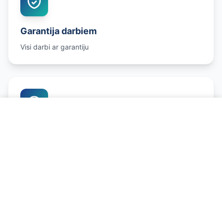
Garantija darbiem
Visi darbi ar garantiju
Zvanīt un pierakstīties
Godīgas cenas
Konkurētspējīgas cenas
Salona Filtra Maiņa - ko ietver