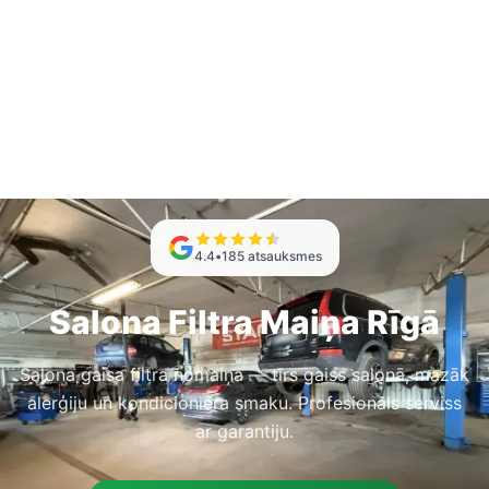
4.4
•
185
atsauksmes
Salona Filtra Maiņa Rīgā
Salona gaisa filtra nomaiņa — tīrs gaiss salonā, mazāk
alerģiju un kondicioniera smaku. Profesionāls serviss
ar garantiju.