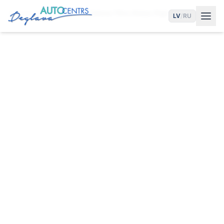
Sākums
Pakalpojumi
Salona Filtra Maiņa Rīgā
LV
/
RU