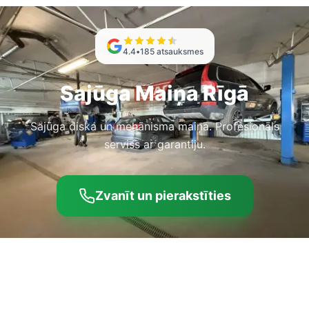
4.4
•
185
atsauksmes
Sajūga Maiņa Rīgā
Sajūga diska un mehānisma maiņa. Profesionāls
serviss ar garantiju.
Zvanīt un pierakstīties