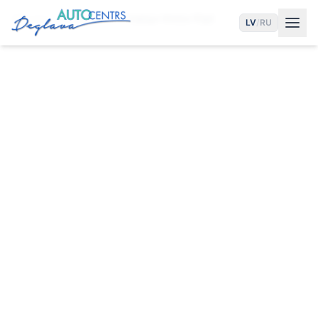
Sākums
Pakalpojumi
Sajūga Maiņa Rīgā
LV
/
RU