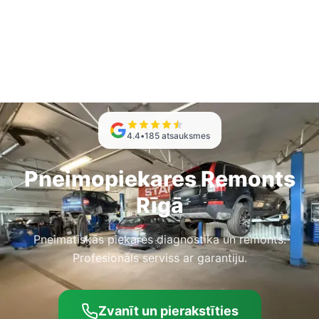
4.4
•
185
atsauksmes
Pneimopiekares Remonts
Rīgā
Pneimatiskās piekares diagnostika un remonts.
Profesionāls serviss ar garantiju.
Zvanīt un pierakstīties