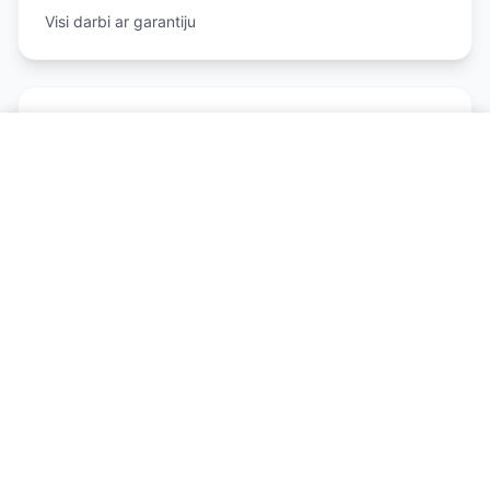
Visi darbi ar garantiju
Zvanīt un pierakstīties
Godīgas cenas
Konkurētspējīgas cenas
Pneimopiekares Remonts - ko
ietver pakalpojums