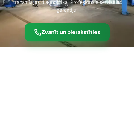
transmisijas diagnostika. Profesionāls serviss ar
garantiju.
Zvanīt un pierakstīties