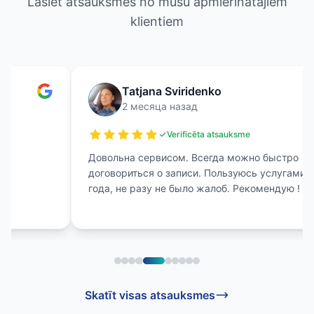
Lasiet atsauksmes no mūsu apmierinātajiem
klientiem
Tatjana Sviridenko
2 месяца назад
Verificēta atsauksme
Довольна сервисом. Всегда можно быстро
договориться о записи. Пользуюсь услугами два
года, не разу не было жалоб. Рекомендую !
Skatīt visas atsauksmes