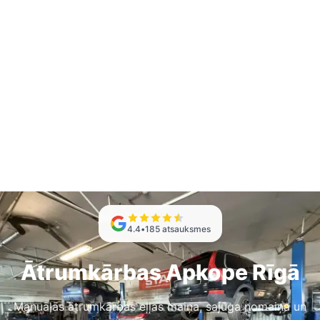
4.4
•
185
atsauksmes
Ātrumkārbas Apkope Rīgā
Manuālās ātrumkārbas eļļas maiņa, sajūga nomaiņa un