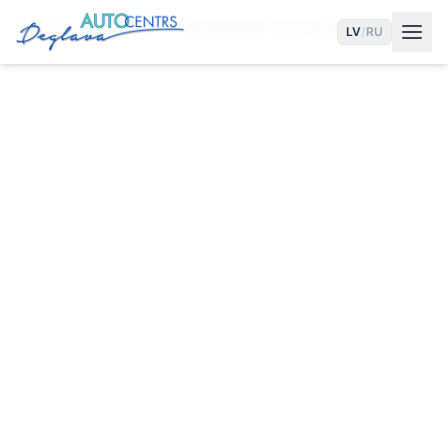
Sākums
Pakalpojumi
Ātrumkārbas Apkope Rīgā
LV
/
RU