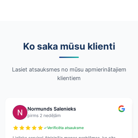
Ko saka mūsu klienti
Lasiet atsauksmes no mūsu apmierinātajiem
klientiem
Normunds Salenieks
pirms 2 nedēļām
Verificēta atsauksme
Lielisks serviss! Atrisināja manas problēmas, ko cits