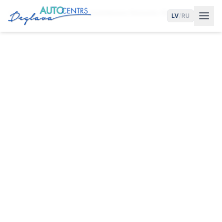
Sākums
Pakalpojumi
Imobilaizera Remonts Rīgā
LV
/
RU