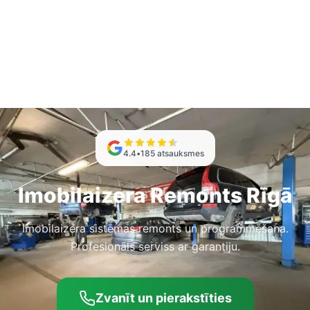
4.4
•
185
atsauksmes
Imobilaizera Remonts Rīgā
Imobilaizera sistēmas remonts un programmēšana.
Profesionāls serviss ar garantiju.
Zvanīt un pierakstīties