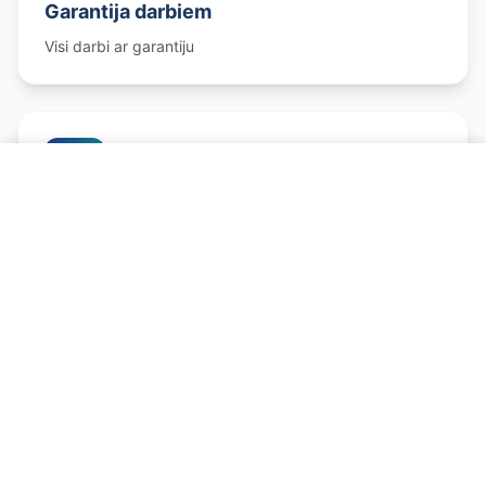
Garantija darbiem
Visi darbi ar garantiju
Zvanīt un pierakstīties
Godīgas cenas
Konkurētspējīgas cenas
Imobilaizera Remonts - ko ietver
pakalpojums