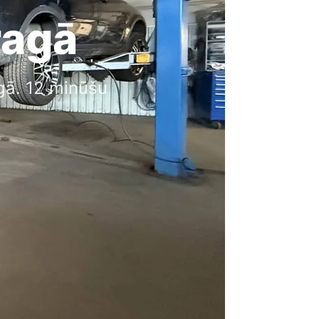
ragā
gā. 12 minūšu