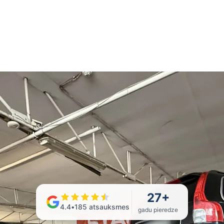
27
+
4.4
•
185
atsauksmes
gadu pieredze