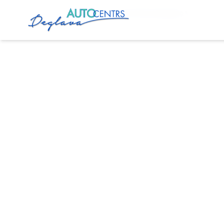
Sākums
Pakalpojumi
Eļļas Maiņa Ķengaragā