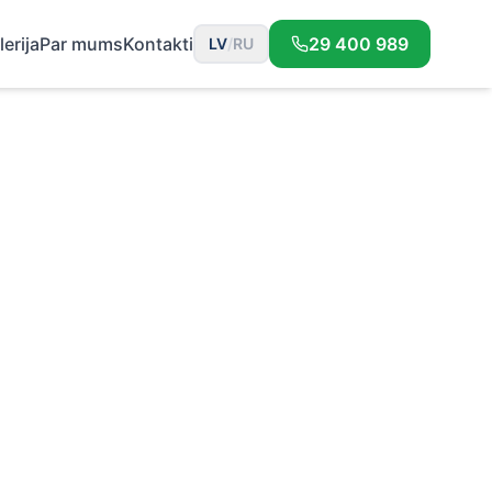
lerija
Par mums
Kontakti
29 400 989
LV
/
RU