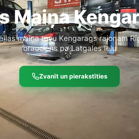
as Maiņa Ķenga
 eļļas maiņa tuvu Kengarags rajonam Rī
brauciens pa Latgales ielu
Zvanīt un pierakstīties