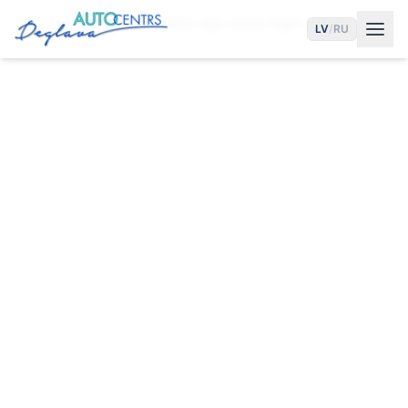
Sākums
Pakalpojumi
BMW Eļļas Maiņa Rīgā
LV
/
RU