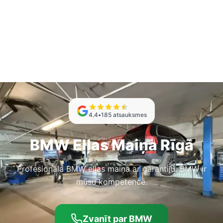
4.4
•
185
atsauksmes
BMW Eļļas Maiņa Rīgā
Profesionāla BMW eļļas maiņa ar garantiju. BMW ir
mūsu kompetencē.
Zvanīt par BMW