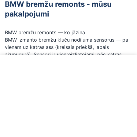
BMW bremžu remonts - mūsu
pakalpojumi
BMW bremžu remonts — ko jāzina
BMW izmanto bremžu kluču nodiluma sensorus — pa
vienam uz katras ass (kreisais priekšā, labais
aizmugurē). Sensori ir vienreizlietojami: pēc katras
kluču maiņas tie jānomaina. Kad klucis nodilst, sensors
Zvanīt par BMW
vispirms parāda dzeltenu brīdinājumu iDrive sistēmā,
tad sarkanu — tad jābrauc uz servisu nekavējoties.
BMW ar aizmugurējo piedziņu bremžu diski aizmugurē
nolietojas ātrāk nekā priekšā — tas pārsteidz daudzus
īpašniekus, kas pieraduši pie priekšpiedziņas auto.
Kluči parasti kalpo 30 000-50 000 km atkarībā no
braukšanas stila. Mēs mainām klučus, diskus, sensorus
un bremžu šķidrumu. Ar LAUNCH nolasām bremžu
kļūdu kodus un atiestatām apkopes indikatoru.
Bremžu apkope no 89 EUR atkarībā no modeļa un