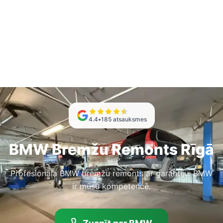
4.4
•
185
atsauksmes
BMW Bremžu Remonts Rīgā
Profesionāla BMW bremžu remonts ar garantiju. BMW
ir mūsu kompetencē.