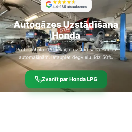
4.4
•
185
atsauksmes
Autogāzes Uzstādīšana
Honda
Profesionāla LPG iekārtu uzstādīšana Honda
automašīnām. Ietaupiet degvielu līdz 50%.
Zvanīt par Honda LPG