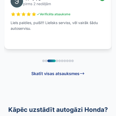
pirms 2 nedēļām
Verificēta atsauksme
Nepārslēdzās uz gāzi,pusstundas laikā tika
saremontēja.Tagad viss ok
Skatīt visas atsauksmes
Kāpēc uzstādīt autogāzi Honda?