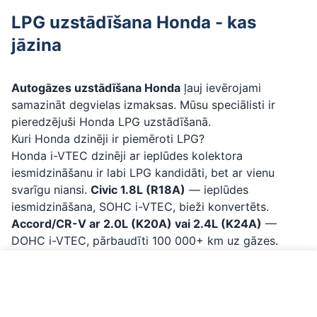
LPG uzstādīšana Honda - kas
jāzina
Autogāzes uzstādīšana Honda
ļauj ievērojami
samazināt degvielas izmaksas. Mūsu speciālisti ir
pieredzējuši Honda LPG uzstādīšanā.
Kuri Honda dzinēji ir piemēroti LPG?
Honda i-VTEC dzinēji ar ieplūdes kolektora
iesmidzināšanu ir labi LPG kandidāti, bet ar vienu
svarīgu niansi.
Civic 1.8L (R18A)
— ieplūdes
iesmidzināšana, SOHC i-VTEC, bieži konvertēts.
Accord/CR-V ar 2.0L (K20A) vai 2.4L (K24A)
—
DOHC i-VTEC, pārbaudīti 100 000+ km uz gāzes.
Jazz/Fit ar 1.3L/1.5L L-sērija
— mazāki, bet piemēroti
liela nobraukuma vadītājiem.
Zvanīt par Honda LPG
Nav ieteicami:
CR-V (5. paaudze) ar 1.5L VTEC Turbo
(L15B) — tiešā iesmidzināšana, prasa speciālu sistēmu.