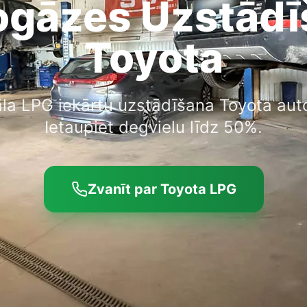
ogāzes Uzstādī
Toyota
āla LPG iekārtu uzstādīšana Toyota au
Ietaupiet degvielu līdz 50%.
Zvanīt par Toyota LPG