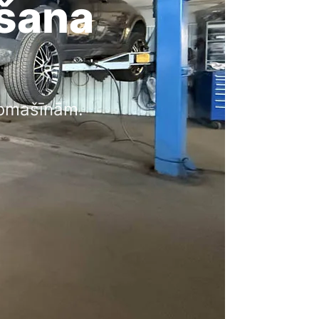
šana
tomašīnām.