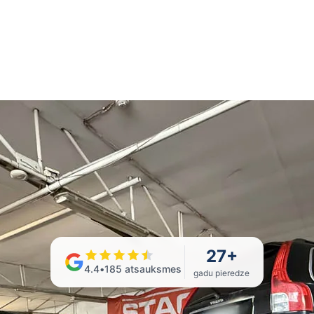
27
+
4.4
•
185
atsauksmes
gadu pieredze