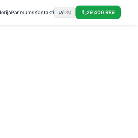
lerija
Par mums
Kontakti
29 400 989
LV
/
RU