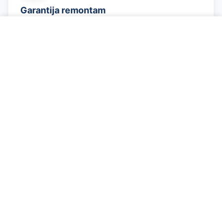
Garantija remontam
Visi darbi ar garantiju
Zvanīt par problēmu
Godīgas cenas
Cena tiek saskaņota iepriekš
Smaržo Pēc Benzīna - ko darīt?