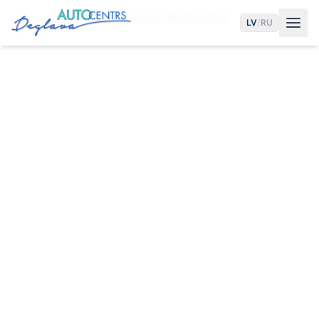
Sākums
Pakalpojumi
Smaržo Pēc Benzīna?
LV
/
RU