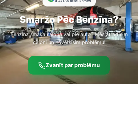
4.4
•
185
atsauksmes
Smaržo Pēc Benzīna?
Benzīna smaka salonā vai pie auto? Mēs atradīsim
cēloni un novērsīsim problēmu!
Zvanīt par problēmu