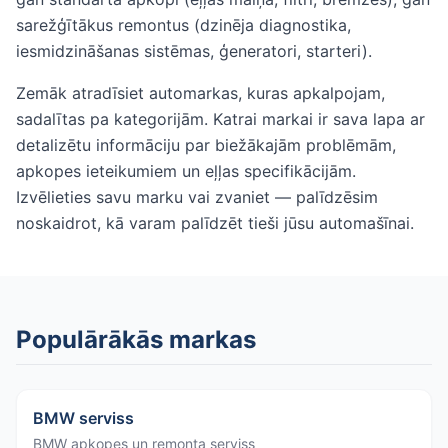
sarežģītākus remontus (dzinēja diagnostika,
iesmidzināšanas sistēmas, ģeneratori, starteri).
Zemāk atradīsiet automarkas, kuras apkalpojam,
sadalītas pa kategorijām. Katrai markai ir sava lapa ar
detalizētu informāciju par biežākajām problēmām,
apkopes ieteikumiem un eļļas specifikācijām.
Izvēlieties savu marku vai zvaniet — palīdzēsim
noskaidrot, kā varam palīdzēt tieši jūsu automašīnai.
Populārākās markas
BMW serviss
BMW apkopes un remonta serviss