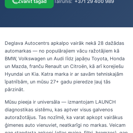
Zvanīt tagad
Tālrunis
:
+371 29 400 989
Deglava Autocentrs apkalpo vairāk nekā 28 dažādas
automarkas — no populārajiem vācu ražotājiem kā
BMW, Volkswagen un Audi līdz japāņu Toyota, Honda
un Mazda, franču Renault un Citroën, kā arī korejiešu
Hyundai un Kia. Katra marka ir ar savām tehniskajām
īpatnībām, un mūsu 27+ gadu pieredze ļauj tās
pārzināt.
Mūsu pieeja ir universāla — izmantojam LAUNCH
diagnostikas sistēmu, kas aptver visus galvenos
autoražotājus. Tas nozīmē, ka varat apkopt vairākus
ģimenes auto vienuviet, neatkarīgi no markas. Veicam
gan standarta apkopi (eļļas maiņa, filtri, bremzes), gan