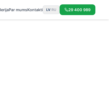
lerija
Par mums
Kontakti
29 400 989
LV
/
RU