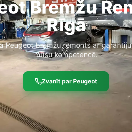
eot Bremžu Re
Rīgā
la Peugeot bremžu remonts ar garantiju.
mūsu kompetencē.
Zvanīt par Peugeot