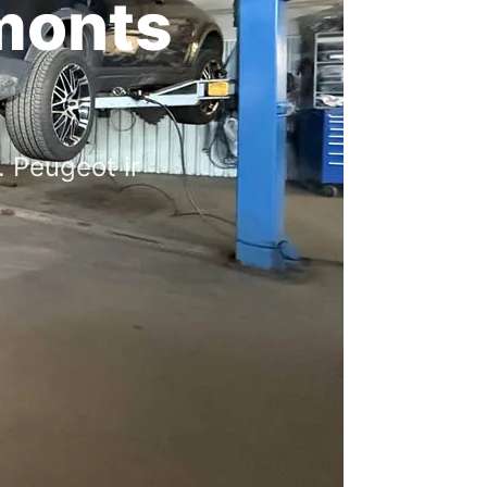
monts
 Peugeot ir