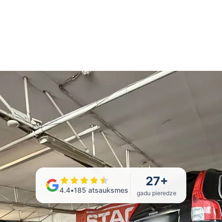
27
+
4.4
•
185
atsauksmes
gadu pieredze