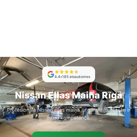
4.4
•
185
atsauksmes
Nissan Eļļas Maiņa Rīgā
Profesionāla Nissan eļļas maiņa ar garantiju. Nissan ir
mūsu kompetencē.