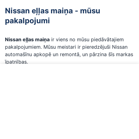
Nissan eļļas maiņa - mūsu
pakalpojumi
Nissan eļļas maiņa
ir viens no mūsu piedāvātajiem
pakalpojumiem. Mūsu meistari ir pieredzējuši Nissan
automašīnu apkopē un remontā, un pārzina šīs markas
īpatnības.
Ko ietver Nissan eļļas maiņa:
Zvanīt par Nissan
Profesionāla eļļas maiņa
ar profesionālu LAUNCH
diagnostikas aprīkojumu
Oriģinālās vai OEM daļas
- tikai kvalitatīvi materiāli
Precīza diagnostika
- labi pārzinām Nissan
īpatnības
Garantija
- visiem darbiem ar garantiju
Pierakstieties jau šodien
- mēs parūpēsimies par jūsu
Nissan!