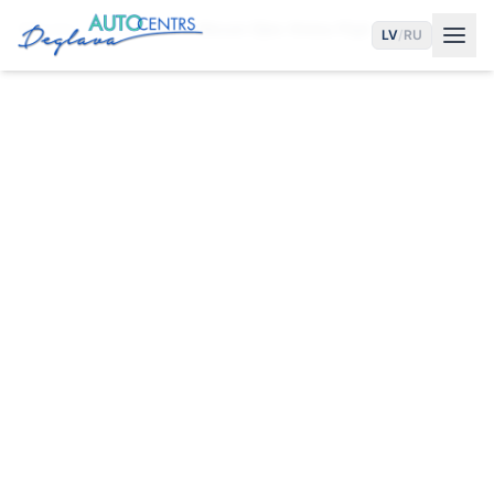
Sākums
Pakalpojumi
Nissan Eļļas Maiņa Rīgā
LV
/
RU