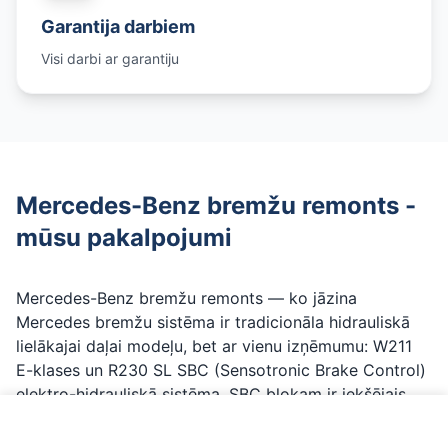
Garantija darbiem
Visi darbi ar garantiju
Mercedes-Benz bremžu remonts -
mūsu pakalpojumi
Mercedes-Benz bremžu remonts — ko jāzina
Mercedes bremžu sistēma ir tradicionāla hidrauliskā
lielākajai daļai modeļu, bet ar vienu izņēmumu: W211
E-klases un R230 SL SBC (Sensotronic Brake Control)
elektro-hidrauliskā sistēma. SBC blokam ir iekšējais
skaitītājs, un kad tas sasniedz limitu, parādās
Zvanīt par Mercedes-Benz
brīdinājums "SBC Service Brake! Visit Workshop!"