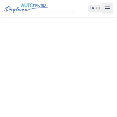
Sākums
Pakalpojumi
LV
/
RU
Mercedes-Benz Bremžu Remonts Rīgā