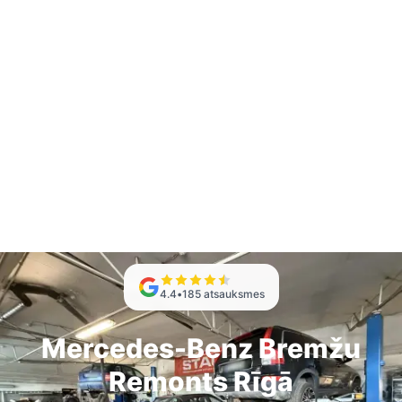
4.4
•
185
atsauksmes
Mercedes-Benz Bremžu
Remonts Rīgā