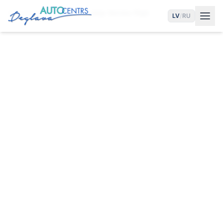
Sākums
Pakalpojumi
Jeep Serviss Rīgā
LV
/
RU