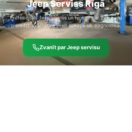
Jeep Serviss Rīgā
Profesionāls Jeep serviss un remonts ar 27+ gadu
pieredzi. Kvalitatīva Jeep apkope un diagnostika.
Zvanīt par Jeep servisu