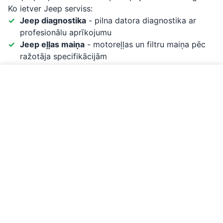
Ko ietver Jeep serviss:
Jeep diagnostika
- pilna datora diagnostika ar
profesionālu aprīkojumu
Jeep eļļas maiņa
- motoreļļas un filtru maiņa pēc
ražotāja specifikācijām
Jeep bremžu serviss
- bremžu kluču, disku
nomaiņa un remonts
Zvanīt par Jeep servisu
Jeep ritošās daļas remonts
- amortizatoru,
šarnīru, bukšu nomaiņa
Jeep dzinēja remonts
- pilns dzinēja serviss un
remonts
Jeep elektrika
- auto elektronikas diagnostika un
remonts
Kāpēc Jeep īpašnieki izvēlas mūs?
Mūsu meistari ir pieredzējuši Jeep automašīnu apkopē
un pārzina to īpatnības. Izmantojam oriģinālās vai
OEM kvalitātes rezerves daļas. Visi Jeep servisa darbi
tiek veikti ar garantiju.