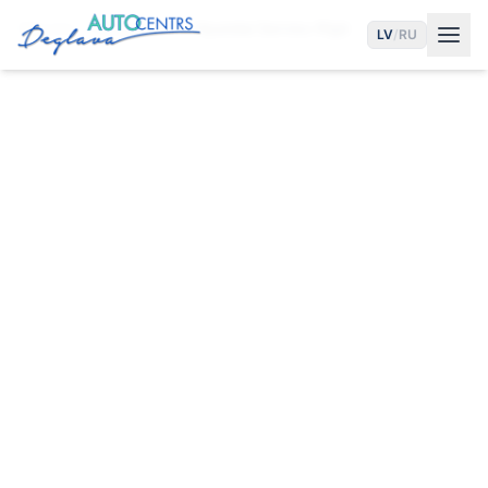
Sākums
Pakalpojumi
Hyundai Serviss Rīgā
LV
/
RU