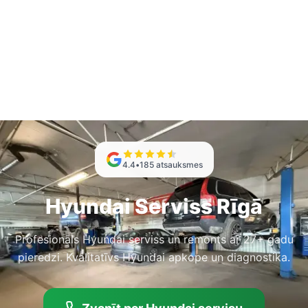
4.4
•
185
atsauksmes
Hyundai Serviss Rīgā
Profesionāls Hyundai serviss un remonts ar 27+ gadu
pieredzi. Kvalitatīvs Hyundai apkope un diagnostika.