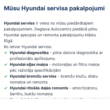
Mūsu Hyundai servisa pakalpojumi
Hyundai serviss
ir viens no mūsu piedāvātajiem
pakalpojumiem. Deglava Autocentrs piedāvā pilnu
Hyundai apkopes un remonta pakalpojumu klāstu
Rīgā.
Ko ietver Hyundai serviss:
Hyundai diagnostika
- pilna datora diagnostika ar
profesionālu aprīkojumu
Hyundai eļļas maiņa
- motoreļļas un filtru maiņa
pēc ražotāja specifikācijām
Hyundai bremžu serviss
- bremžu kluču, disku
nomaiņa un remonts
Hyundai ritošās daļas remonts
- amortizatoru,
šarnīru, bukšu nomaiņa
Hyundai dzinēja remonts
- pilns dzinēja serviss un
remonts
Zvanīt par Hyundai servisu