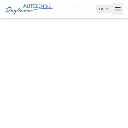
Sākums
Pakalpojumi
Ford Diagnostika Rīgā
LV
/
RU