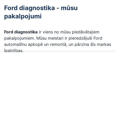
Ford diagnostika - mūsu
pakalpojumi
Ford diagnostika
ir viens no mūsu piedāvātajiem
pakalpojumiem. Mūsu meistari ir pieredzējuši Ford
automašīnu apkopē un remontā, un pārzina šīs markas
īpatnības.
Ko ietver Ford diagnostika:
Zvanīt par Ford
Profesionāla diagnostika
ar profesionālu LAUNCH
diagnostikas aprīkojumu
Oriģinālās vai OEM daļas
- tikai kvalitatīvi materiāli
Precīza diagnostika
- labi pārzinām Ford īpatnības
Garantija
- visiem darbiem ar garantiju
Pierakstieties jau šodien
- mēs parūpēsimies par jūsu
Ford!