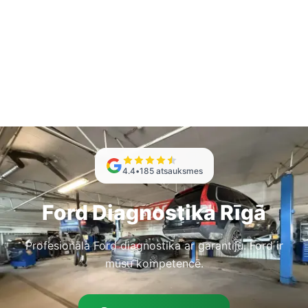
4.4
•
185
atsauksmes
Ford Diagnostika Rīgā
Profesionāla Ford diagnostika ar garantiju. Ford ir
mūsu kompetencē.