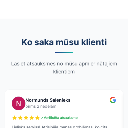
Ko saka mūsu klienti
Lasiet atsauksmes no mūsu apmierinātajiem
klientiem
Normunds Salenieks
pirms 2 nedēļām
Verificēta atsauksme
Lielisks serviss! Atrisināja manas problēmas, ko cits