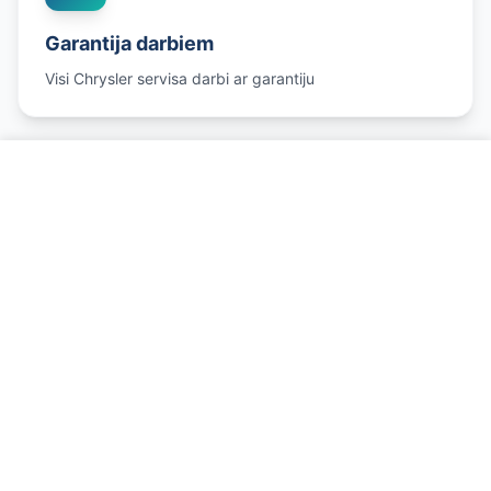
Garantija darbiem
Visi Chrysler servisa darbi ar garantiju
Zvanīt par Chrysler servisu
Godīgas cenas
Konkurētspējīgas Chrysler remonta cenas
Mūsu Chrysler servisa pakalpojumi