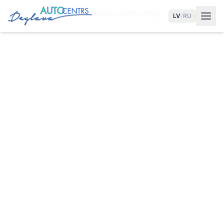
Sākums
Pakalpojumi
Chrysler Serviss Rīgā
LV
/
RU