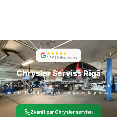
4.4
•
185
atsauksmes
Chrysler Serviss Rīgā
Profesionāls Chrysler serviss un remonts ar 27+ gadu
pieredzi. Kvalitatīva Chrysler apkope un diagnostika.
Zvanīt par Chrysler servisu