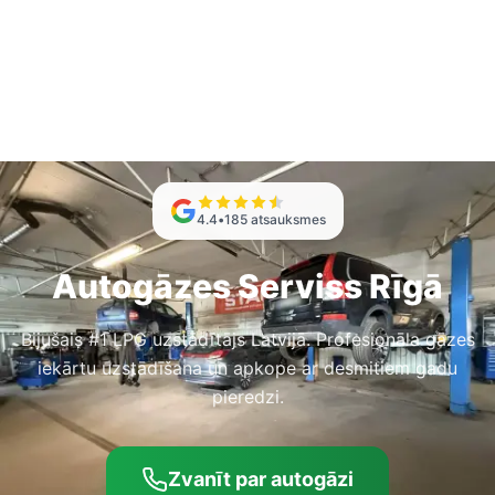
4.4
•
185
atsauksmes
Autogāzes Serviss Rīgā
Bijušais #1 LPG uzstādītājs Latvijā. Profesionāla gāzes
iekārtu uzstādīšana un apkope ar desmitiem gadu
pieredzi.
Zvanīt par autogāzi