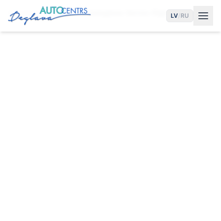
Sākums
Pakalpojumi
Autogāzes Serviss Rīgā
LV
/
RU