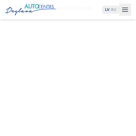
Sākums
Pakalpojumi
Audi Elektriķis Rīgā
LV
/
RU