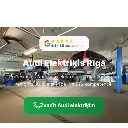
4.4
•
185
atsauksmes
Audi Elektriķis Rīgā
Profesionāls Audi auto elektronikas diagnostika un
remonts. Audi elektrība ir mūsu kompetencē.
Zvanīt Audi elektriķim