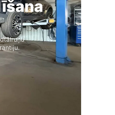
dīšana
dtālruņu
rantiju.