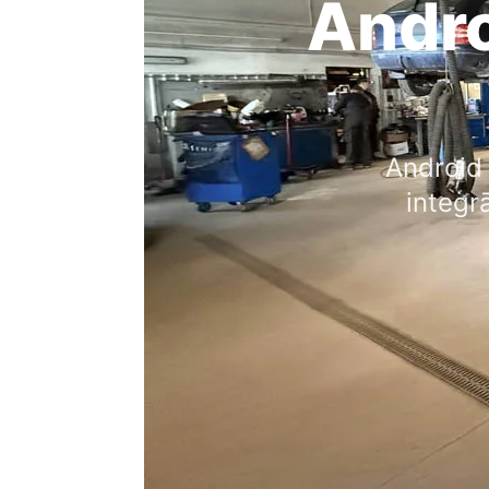
Andro
Android
integrā