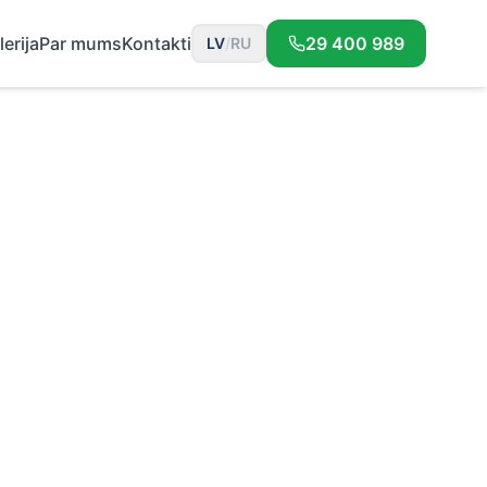
lerija
Par mums
Kontakti
29 400 989
LV
/
RU