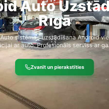
id Auto Uzstā
Rīgā
 Auto sistēmas uzstādīšana Android vie
cijai ar auto. Profesionāls serviss ar ga
Zvanīt un pierakstīties