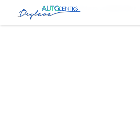
Sākums
Pakalpojumi
Android Auto Uzstādīšana Rīgā