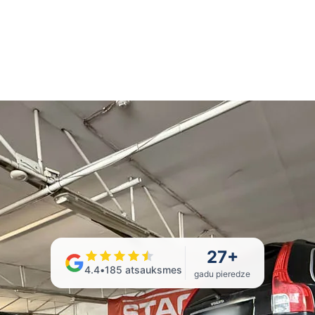
27
+
4.4
•
185
atsauksmes
gadu pieredze